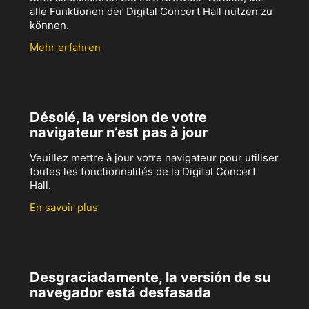
alle Funktionen der Digital Concert Hall nutzen zu
können.
Mehr erfahren
Désolé, la version de votre
navigateur n’est pas à jour
Veuillez mettre à jour votre navigateur pour utiliser
toutes les fonctionnalités de la Digital Concert
Hall.
En savoir plus
Desgraciadamente, la versión de su
navegador está desfasada