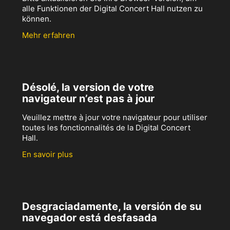
alle Funktionen der Digital Concert Hall nutzen zu
können.
Mehr erfahren
Désolé, la version de votre
navigateur n’est pas à jour
Veuillez mettre à jour votre navigateur pour utiliser
toutes les fonctionnalités de la Digital Concert
Hall.
En savoir plus
Desgraciadamente, la versión de su
navegador está desfasada