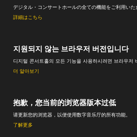
デジタル・コンサートホールの全ての機能をご利用いた
詳細はこちら
지원되지 않는 브라우저 버전입니다
디지털 콘서트홀의 모든 기능을 사용하시려면 브라우저 
더 알아보기
抱歉，您当前的浏览器版本过低
请更新您的浏览器，以便使用数字音乐厅的所有功能。
了解更多