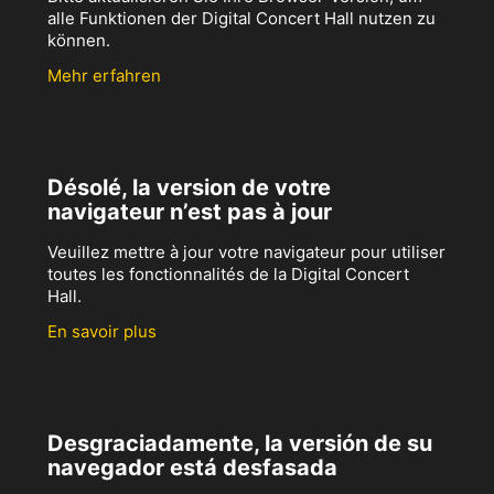
alle Funktionen der Digital Concert Hall nutzen zu
können.
Mehr erfahren
Désolé, la version de votre
navigateur n’est pas à jour
Veuillez mettre à jour votre navigateur pour utiliser
toutes les fonctionnalités de la Digital Concert
Hall.
En savoir plus
Desgraciadamente, la versión de su
navegador está desfasada