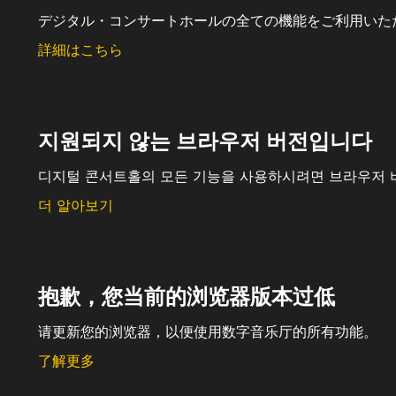
デジタル・コンサートホールの全ての機能をご利用いた
詳細はこちら
지원되지 않는 브라우저 버전입니다
디지털 콘서트홀의 모든 기능을 사용하시려면 브라우저 
더 알아보기
抱歉，您当前的浏览器版本过低
请更新您的浏览器，以便使用数字音乐厅的所有功能。
了解更多