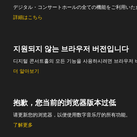
デジタル・コンサートホールの全ての機能をご利用いた
詳細はこちら
지원되지 않는 브라우저 버전입니다
디지털 콘서트홀의 모든 기능을 사용하시려면 브라우저 
더 알아보기
抱歉，您当前的浏览器版本过低
请更新您的浏览器，以便使用数字音乐厅的所有功能。
了解更多