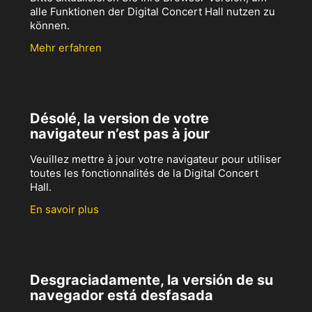
alle Funktionen der Digital Concert Hall nutzen zu
können.
Mehr erfahren
Désolé, la version de votre
navigateur n’est pas à jour
Veuillez mettre à jour votre navigateur pour utiliser
toutes les fonctionnalités de la Digital Concert
Hall.
En savoir plus
Desgraciadamente, la versión de su
navegador está desfasada