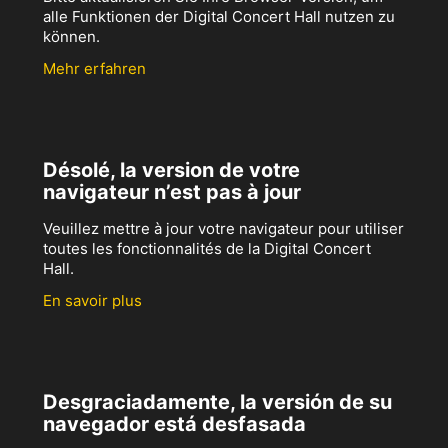
alle Funktionen der Digital Concert Hall nutzen zu
können.
Mehr erfahren
Désolé, la version de votre
navigateur n’est pas à jour
Veuillez mettre à jour votre navigateur pour utiliser
toutes les fonctionnalités de la Digital Concert
Hall.
En savoir plus
Desgraciadamente, la versión de su
navegador está desfasada