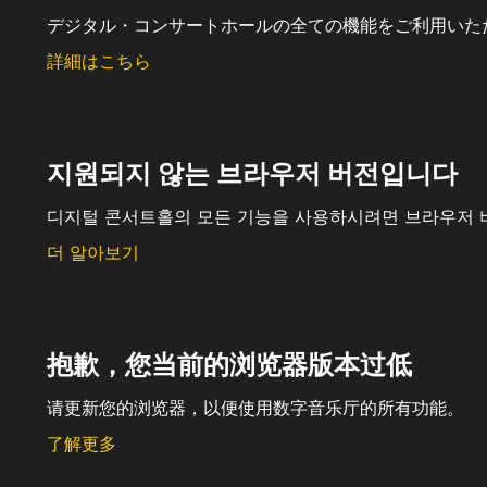
デジタル・コンサートホールの全ての機能をご利用いた
詳細はこちら
지원되지 않는 브라우저 버전입니다
디지털 콘서트홀의 모든 기능을 사용하시려면 브라우저 
더 알아보기
抱歉，您当前的浏览器版本过低
请更新您的浏览器，以便使用数字音乐厅的所有功能。
了解更多