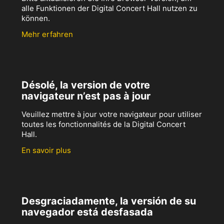
alle Funktionen der Digital Concert Hall nutzen zu
können.
Mehr erfahren
Désolé, la version de votre
navigateur n’est pas à jour
Veuillez mettre à jour votre navigateur pour utiliser
toutes les fonctionnalités de la Digital Concert
Hall.
En savoir plus
Desgraciadamente, la versión de su
navegador está desfasada