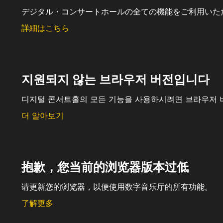
デジタル・コンサートホールの全ての機能をご利用いた
詳細はこちら
지원되지 않는 브라우저 버전입니다
디지털 콘서트홀의 모든 기능을 사용하시려면 브라우저 
더 알아보기
抱歉，您当前的浏览器版本过低
请更新您的浏览器，以便使用数字音乐厅的所有功能。
了解更多