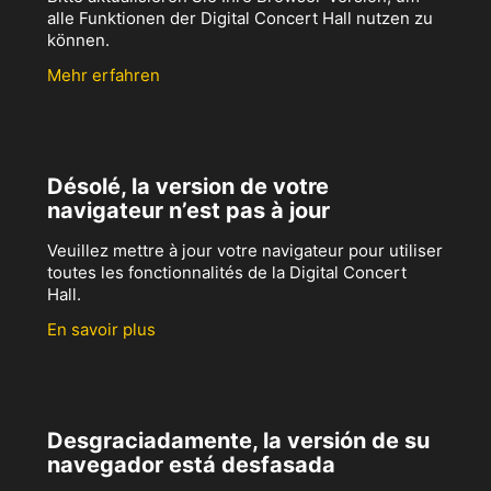
alle Funktionen der Digital Concert Hall nutzen zu
können.
Mehr erfahren
Désolé, la version de votre
navigateur n’est pas à jour
Veuillez mettre à jour votre navigateur pour utiliser
toutes les fonctionnalités de la Digital Concert
Hall.
En savoir plus
Desgraciadamente, la versión de su
navegador está desfasada