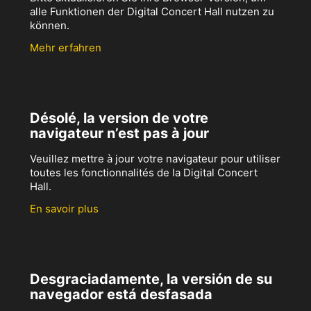
alle Funktionen der Digital Concert Hall nutzen zu
können.
Mehr erfahren
Désolé, la version de votre
navigateur n’est pas à jour
Veuillez mettre à jour votre navigateur pour utiliser
toutes les fonctionnalités de la Digital Concert
Hall.
En savoir plus
Desgraciadamente, la versión de su
navegador está desfasada