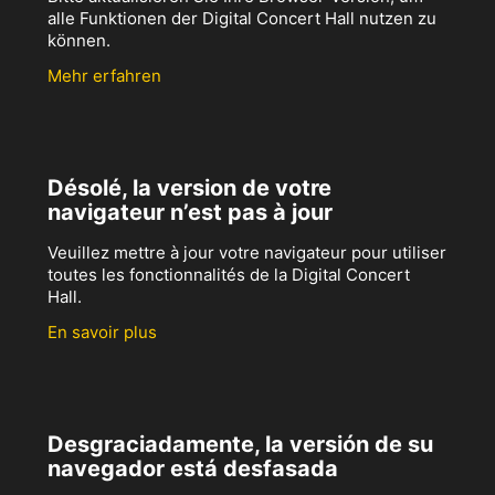
alle Funktionen der Digital Concert Hall nutzen zu
können.
Mehr erfahren
Désolé, la version de votre
navigateur n’est pas à jour
Veuillez mettre à jour votre navigateur pour utiliser
toutes les fonctionnalités de la Digital Concert
Hall.
En savoir plus
Desgraciadamente, la versión de su
navegador está desfasada