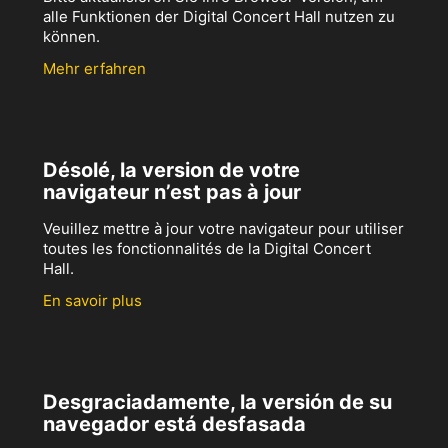
alle Funktionen der Digital Concert Hall nutzen zu
können.
Mehr erfahren
Désolé, la version de votre
navigateur n’est pas à jour
Veuillez mettre à jour votre navigateur pour utiliser
toutes les fonctionnalités de la Digital Concert
Hall.
En savoir plus
Desgraciadamente, la versión de su
navegador está desfasada