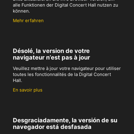
alle Funktionen der Digital Concert Hall nutzen zu
können.
Mehr erfahren
Désolé, la version de votre
navigateur n’est pas à jour
Veuillez mettre à jour votre navigateur pour utiliser
toutes les fonctionnalités de la Digital Concert
Hall.
En savoir plus
Desgraciadamente, la versión de su
navegador está desfasada