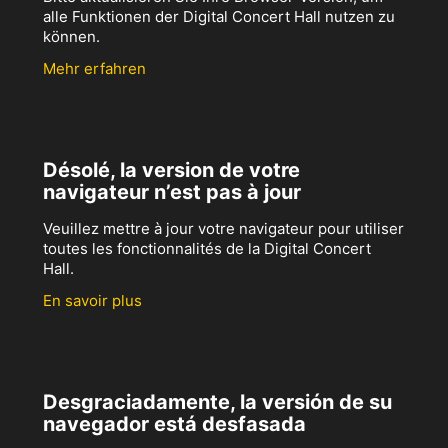
alle Funktionen der Digital Concert Hall nutzen zu
können.
Mehr erfahren
Désolé, la version de votre
navigateur n’est pas à jour
Veuillez mettre à jour votre navigateur pour utiliser
toutes les fonctionnalités de la Digital Concert
Hall.
En savoir plus
Desgraciadamente, la versión de su
navegador está desfasada