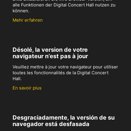
alle Funktionen der Digital Concert Hall nutzen zu
können.
Mehr erfahren
Désolé, la version de votre
navigateur n’est pas à jour
Veuillez mettre à jour votre navigateur pour utiliser
toutes les fonctionnalités de la Digital Concert
Hall.
En savoir plus
Desgraciadamente, la versión de su
navegador está desfasada