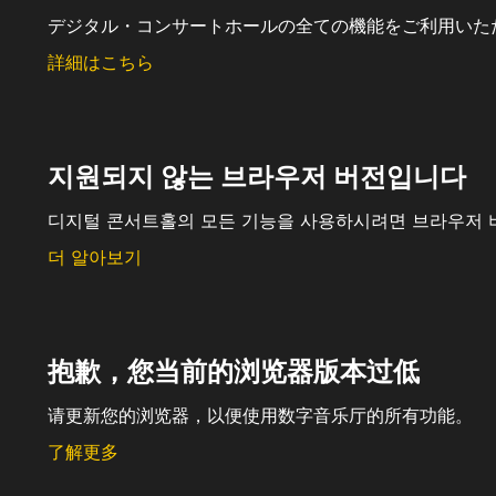
デジタル・コンサートホールの全ての機能をご利用いた
詳細はこちら
지원되지 않는 브라우저 버전입니다
디지털 콘서트홀의 모든 기능을 사용하시려면 브라우저 
더 알아보기
抱歉，您当前的浏览器版本过低
请更新您的浏览器，以便使用数字音乐厅的所有功能。
了解更多