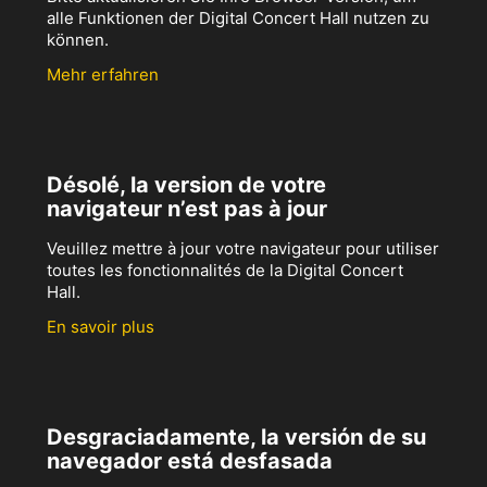
alle Funktionen der Digital Concert Hall nutzen zu
können.
Mehr erfahren
Désolé, la version de votre
navigateur n’est pas à jour
Veuillez mettre à jour votre navigateur pour utiliser
toutes les fonctionnalités de la Digital Concert
Hall.
En savoir plus
Desgraciadamente, la versión de su
navegador está desfasada