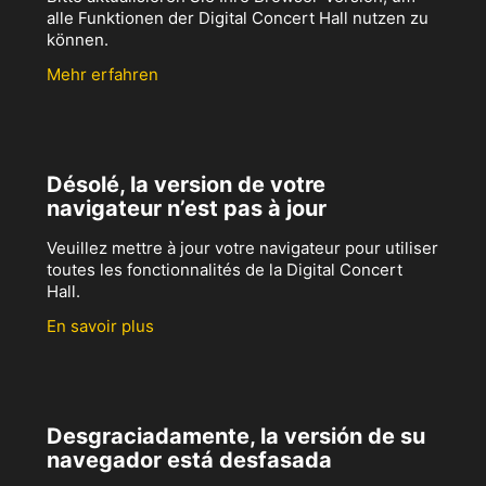
alle Funktionen der Digital Concert Hall nutzen zu
können.
Mehr erfahren
Désolé, la version de votre
navigateur n’est pas à jour
Veuillez mettre à jour votre navigateur pour utiliser
toutes les fonctionnalités de la Digital Concert
Hall.
En savoir plus
Desgraciadamente, la versión de su
navegador está desfasada