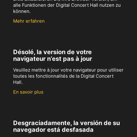
alle Funktionen der Digital Concert Hall nutzen zu
können.
Mehr erfahren
Désolé, la version de votre
navigateur n’est pas à jour
Veuillez mettre à jour votre navigateur pour utiliser
toutes les fonctionnalités de la Digital Concert
Hall.
En savoir plus
Desgraciadamente, la versión de su
navegador está desfasada