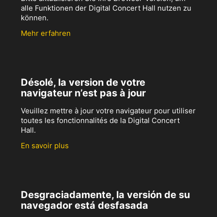
alle Funktionen der Digital Concert Hall nutzen zu
können.
Mehr erfahren
Désolé, la version de votre
navigateur n’est pas à jour
Veuillez mettre à jour votre navigateur pour utiliser
toutes les fonctionnalités de la Digital Concert
Hall.
En savoir plus
Desgraciadamente, la versión de su
navegador está desfasada