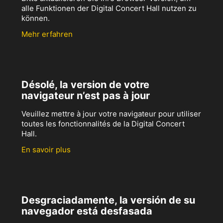
alle Funktionen der Digital Concert Hall nutzen zu
können.
Mehr erfahren
Désolé, la version de votre
navigateur n’est pas à jour
Veuillez mettre à jour votre navigateur pour utiliser
toutes les fonctionnalités de la Digital Concert
Hall.
En savoir plus
Desgraciadamente, la versión de su
navegador está desfasada