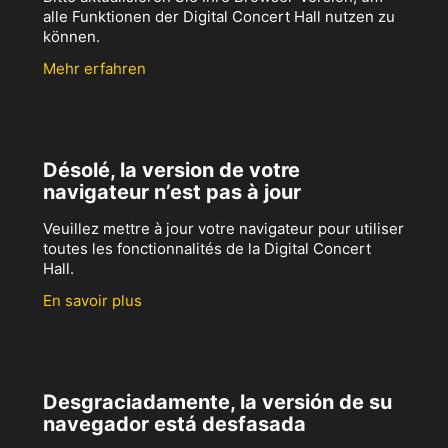
alle Funktionen der Digital Concert Hall nutzen zu
können.
Mehr erfahren
Désolé, la version de votre
navigateur n’est pas à jour
Veuillez mettre à jour votre navigateur pour utiliser
toutes les fonctionnalités de la Digital Concert
Hall.
En savoir plus
Desgraciadamente, la versión de su
navegador está desfasada