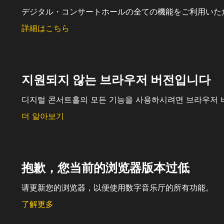
デジタル・コンサートホールの全ての機能をご利用いた
詳細はこちら
지원되지 않는 브라우저 버전입니다
디지털 콘서트홀의 모든 기능을 사용하시려면 브라우저 
더 알아보기
抱歉，您当前的浏览器版本过低
请更新您的浏览器，以便使用数字音乐厅的所有功能。
了解更多