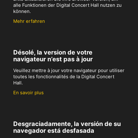
alle Funktionen der Digital Concert Hall nutzen zu
können.
Mehr erfahren
Désolé, la version de votre
navigateur n’est pas à jour
Veuillez mettre à jour votre navigateur pour utiliser
toutes les fonctionnalités de la Digital Concert
Hall.
En savoir plus
Desgraciadamente, la versión de su
navegador está desfasada