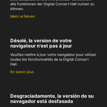
alle Funktionen der Digital Concert Hall nutzen zu
können.
Mehr erfahren
Désolé, la version de votre
navigateur n’est pas à jour
Veuillez mettre à jour votre navigateur pour utiliser
toutes les fonctionnalités de la Digital Concert
Hall.
En savoir plus
Desgraciadamente, la versión de su
navegador está desfasada