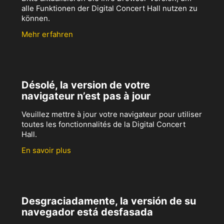
alle Funktionen der Digital Concert Hall nutzen zu
können.
Mehr erfahren
Désolé, la version de votre
navigateur n’est pas à jour
Veuillez mettre à jour votre navigateur pour utiliser
toutes les fonctionnalités de la Digital Concert
Hall.
En savoir plus
Desgraciadamente, la versión de su
navegador está desfasada