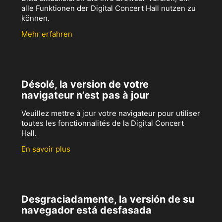
alle Funktionen der Digital Concert Hall nutzen zu
können.
Mehr erfahren
Désolé, la version de votre
navigateur n’est pas à jour
Veuillez mettre à jour votre navigateur pour utiliser
toutes les fonctionnalités de la Digital Concert
Hall.
En savoir plus
Desgraciadamente, la versión de su
navegador está desfasada