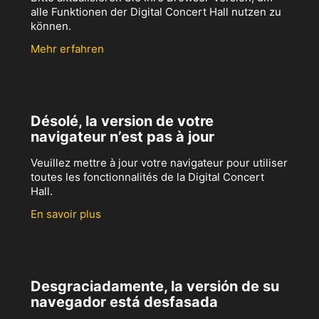
alle Funktionen der Digital Concert Hall nutzen zu
können.
Mehr erfahren
Désolé, la version de votre
navigateur n’est pas à jour
Veuillez mettre à jour votre navigateur pour utiliser
toutes les fonctionnalités de la Digital Concert
Hall.
En savoir plus
Desgraciadamente, la versión de su
navegador está desfasada