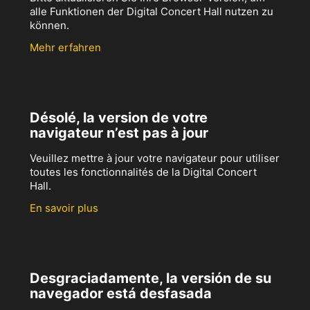
alle Funktionen der Digital Concert Hall nutzen zu
können.
Mehr erfahren
Désolé, la version de votre
navigateur n’est pas à jour
Veuillez mettre à jour votre navigateur pour utiliser
toutes les fonctionnalités de la Digital Concert
Hall.
En savoir plus
Desgraciadamente, la versión de su
navegador está desfasada