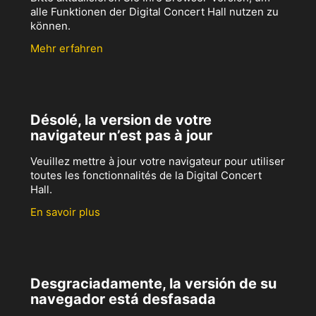
alle Funktionen der Digital Concert Hall nutzen zu
können.
Mehr erfahren
Désolé, la version de votre
navigateur n’est pas à jour
Veuillez mettre à jour votre navigateur pour utiliser
toutes les fonctionnalités de la Digital Concert
Hall.
En savoir plus
Desgraciadamente, la versión de su
navegador está desfasada