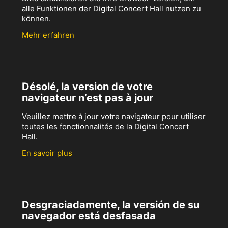
alle Funktionen der Digital Concert Hall nutzen zu
können.
Mehr erfahren
Désolé, la version de votre
navigateur n’est pas à jour
Veuillez mettre à jour votre navigateur pour utiliser
toutes les fonctionnalités de la Digital Concert
Hall.
En savoir plus
Desgraciadamente, la versión de su
navegador está desfasada