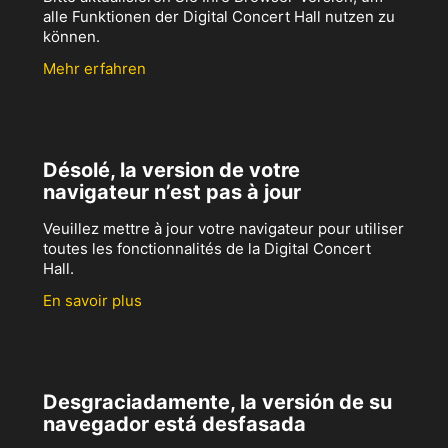
alle Funktionen der Digital Concert Hall nutzen zu
können.
Mehr erfahren
Désolé, la version de votre
navigateur n’est pas à jour
Veuillez mettre à jour votre navigateur pour utiliser
toutes les fonctionnalités de la Digital Concert
Hall.
En savoir plus
Desgraciadamente, la versión de su
navegador está desfasada