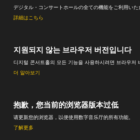
デジタル・コンサートホールの全ての機能をご利用いた
詳細はこちら
지원되지 않는 브라우저 버전입니다
디지털 콘서트홀의 모든 기능을 사용하시려면 브라우저 
더 알아보기
抱歉，您当前的浏览器版本过低
请更新您的浏览器，以便使用数字音乐厅的所有功能。
了解更多