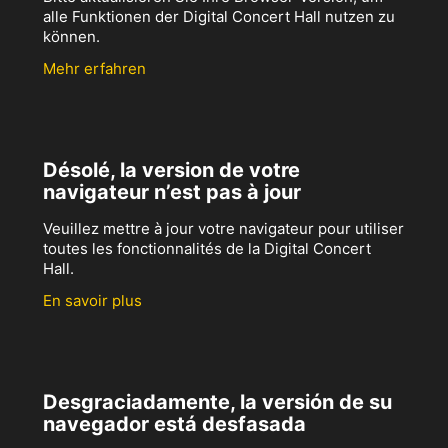
alle Funktionen der Digital Concert Hall nutzen zu
können.
Mehr erfahren
Désolé, la version de votre
navigateur n’est pas à jour
Veuillez mettre à jour votre navigateur pour utiliser
toutes les fonctionnalités de la Digital Concert
Hall.
En savoir plus
Desgraciadamente, la versión de su
navegador está desfasada