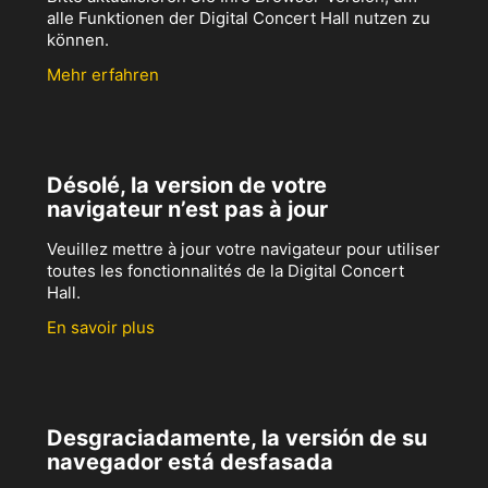
alle Funktionen der Digital Concert Hall nutzen zu
können.
Mehr erfahren
Désolé, la version de votre
navigateur n’est pas à jour
Veuillez mettre à jour votre navigateur pour utiliser
toutes les fonctionnalités de la Digital Concert
Hall.
En savoir plus
Desgraciadamente, la versión de su
navegador está desfasada