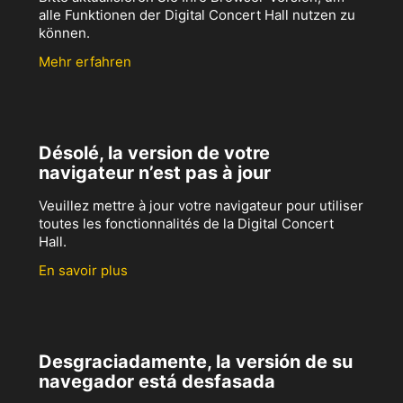
alle Funktionen der Digital Concert Hall nutzen zu
können.
Mehr erfahren
Désolé, la version de votre
navigateur n’est pas à jour
Veuillez mettre à jour votre navigateur pour utiliser
toutes les fonctionnalités de la Digital Concert
Hall.
En savoir plus
Desgraciadamente, la versión de su
navegador está desfasada