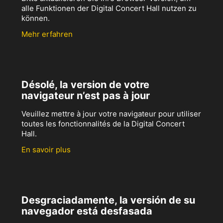
alle Funktionen der Digital Concert Hall nutzen zu
können.
Mehr erfahren
Désolé, la version de votre
navigateur n’est pas à jour
Veuillez mettre à jour votre navigateur pour utiliser
toutes les fonctionnalités de la Digital Concert
Hall.
En savoir plus
Desgraciadamente, la versión de su
navegador está desfasada