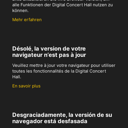
alle Funktionen der Digital Concert Hall nutzen zu
können.
Mehr erfahren
Désolé, la version de votre
navigateur n’est pas à jour
Veuillez mettre à jour votre navigateur pour utiliser
toutes les fonctionnalités de la Digital Concert
Hall.
En savoir plus
Desgraciadamente, la versión de su
navegador está desfasada