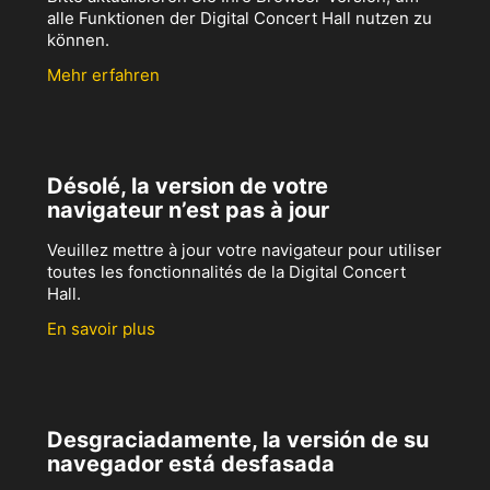
alle Funktionen der Digital Concert Hall nutzen zu
können.
Mehr erfahren
Désolé, la version de votre
navigateur n’est pas à jour
Veuillez mettre à jour votre navigateur pour utiliser
toutes les fonctionnalités de la Digital Concert
Hall.
En savoir plus
Desgraciadamente, la versión de su
navegador está desfasada