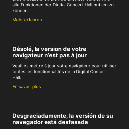
alle Funktionen der Digital Concert Hall nutzen zu
können.
Mehr erfahren
Désolé, la version de votre
navigateur n’est pas à jour
Veuillez mettre à jour votre navigateur pour utiliser
toutes les fonctionnalités de la Digital Concert
Hall.
En savoir plus
Desgraciadamente, la versión de su
navegador está desfasada