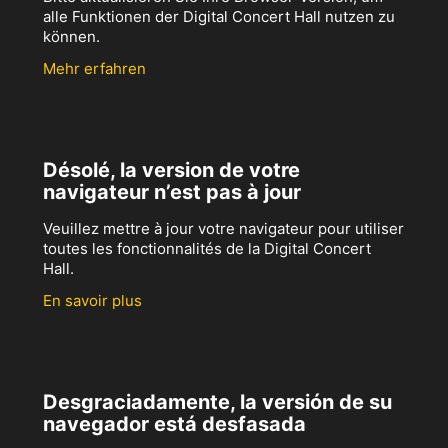
alle Funktionen der Digital Concert Hall nutzen zu
können.
Mehr erfahren
Désolé, la version de votre
navigateur n’est pas à jour
Veuillez mettre à jour votre navigateur pour utiliser
toutes les fonctionnalités de la Digital Concert
Hall.
En savoir plus
Desgraciadamente, la versión de su
navegador está desfasada