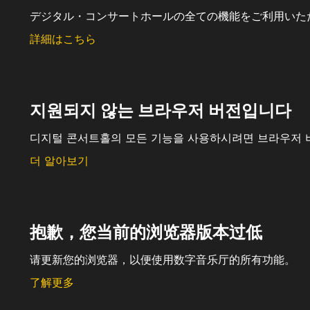
デジタル・コンサートホールの全ての機能をご利用いた
詳細はこちら
지원되지 않는 브라우저 버전입니다
디지털 콘서트홀의 모든 기능을 사용하시려면 브라우저 
더 알아보기
抱歉，您当前的浏览器版本过低
请更新您的浏览器，以便使用数字音乐厅的所有功能。
了解更多