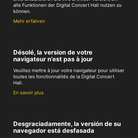
alle Funktionen der Digital Concert Hall nutzen zu
können.
Mehr erfahren
Désolé, la version de votre
navigateur n’est pas à jour
Veuillez mettre à jour votre navigateur pour utiliser
toutes les fonctionnalités de la Digital Concert
Hall.
En savoir plus
Desgraciadamente, la versión de su
navegador está desfasada