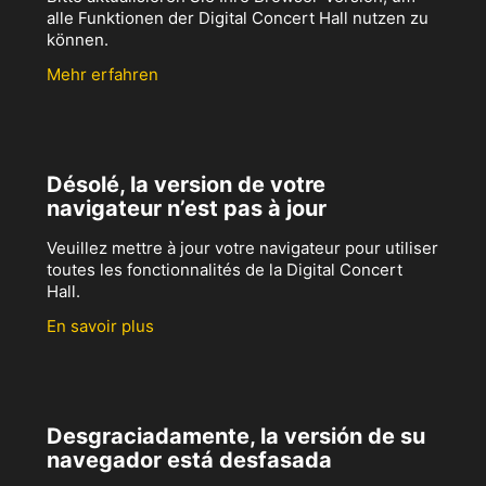
alle Funktionen der Digital Concert Hall nutzen zu
können.
Mehr erfahren
Désolé, la version de votre
navigateur n’est pas à jour
Veuillez mettre à jour votre navigateur pour utiliser
toutes les fonctionnalités de la Digital Concert
Hall.
En savoir plus
Desgraciadamente, la versión de su
navegador está desfasada