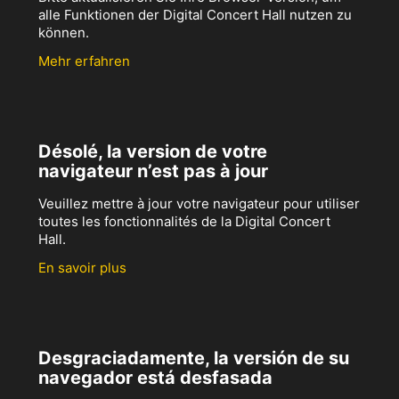
alle Funktionen der Digital Concert Hall nutzen zu
können.
Mehr erfahren
Désolé, la version de votre
navigateur n’est pas à jour
Veuillez mettre à jour votre navigateur pour utiliser
toutes les fonctionnalités de la Digital Concert
Hall.
En savoir plus
Desgraciadamente, la versión de su
navegador está desfasada