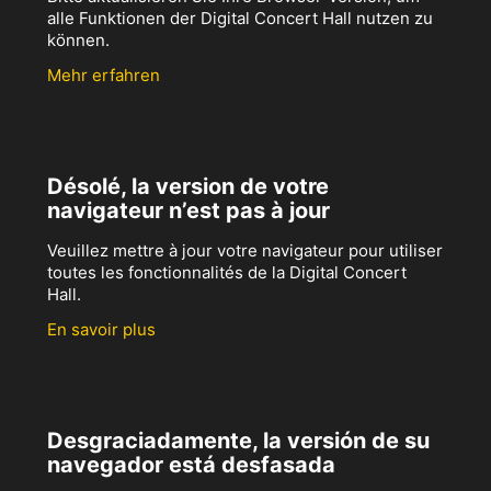
alle Funktionen der Digital Concert Hall nutzen zu
können.
Mehr erfahren
Désolé, la version de votre
navigateur n’est pas à jour
Veuillez mettre à jour votre navigateur pour utiliser
toutes les fonctionnalités de la Digital Concert
Hall.
En savoir plus
Desgraciadamente, la versión de su
navegador está desfasada