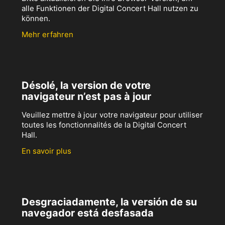
alle Funktionen der Digital Concert Hall nutzen zu
können.
Mehr erfahren
Désolé, la version de votre
navigateur n’est pas à jour
Veuillez mettre à jour votre navigateur pour utiliser
toutes les fonctionnalités de la Digital Concert
Hall.
En savoir plus
Desgraciadamente, la versión de su
navegador está desfasada